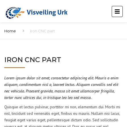
Home
Iron CNC part
IRON CNC PART
Lorem ipsum dolor sit amet, consectetur adipiscing elit. Mauris a enim
aliquam, condimentum nisl a, laoreet lectus. Aliquam convallis sed elit
nec vehicula. Praesent gravida, massa sit amet ullamcorper fringilla,
tortor nunc ultrices dui, in tristique leo leo sed massa.
Quisque et lectus pulvinar, porttitor mi non, elementum dui. Morbi mi
nisl, tincidunt sed venenatis eget, finibus eu mauris. Nullam nisi lacus,
feugiat eget varius eget, pellentesque dictum odio. Sed sollicitudin
viverra est, at aliquam metus ultrices id. Duis eu purus vel nisl