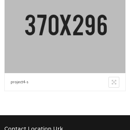
project4-s
Contact Location Urk