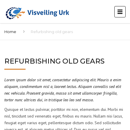
Home
Refurbishing old gears
REFURBISHING OLD GEARS
Lorem ipsum dolor sit amet, consectetur adipiscing elit. Mauris a enim
aliquam, condimentum nisl a, laoreet lectus. Aliquam convallis sed elit
nec vehicula. Praesent gravida, massa sit amet ullamcorper fringilla,
tortor nunc ultrices dui, in tristique leo leo sed massa.
Quisque et lectus pulvinar, porttitor mi non, elementum dui. Morbi mi
nisl, tincidunt sed venenatis eget, finibus eu mauris. Nullam nisi lacus,
feugiat eget varius eget, pellentesque dictum odio. Sed sollicitudin
viverra est, at aliquam metus ultrices id. Duis eu purus vel nisl