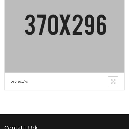
project7-s
Contatti Urk