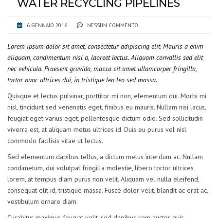
WATER RECYCLING PIPELINES
6 GENNAIO 2016
NESSUN COMMENTO
Lorem ipsum dolor sit amet, consectetur adipiscing elit. Mauris a enim
aliquam, condimentum nisl a, laoreet lectus. Aliquam convallis sed elit
nec vehicula. Praesent gravida, massa sit amet ullamcorper fringilla,
tortor nunc ultrices dui, in tristique leo leo sed massa.
Quisque et lectus pulvinar, porttitor mi non, elementum dui. Morbi mi
nisl, tincidunt sed venenatis eget, finibus eu mauris. Nullam nisi lacus,
feugiat eget varius eget, pellentesque dictum odio. Sed sollicitudin
viverra est, at aliquam metus ultrices id. Duis eu purus vel nisl
commodo facilisis vitae ut lectus.
Sed elementum dapibus tellus, a dictum metus interdum ac. Nullam
condimetum, dui volutpat fringilla molestie, libero tortor ultrices
lorem, at tempus diam purus non velit. Aliquam vel nulla eleifend,
consequat elit id, tristique massa. Fusce dolor velit, blandit ac erat ac,
vestibulum ornare diam.
Curabitur maximus feugiat velit, sed dapibus sem auctor quis.