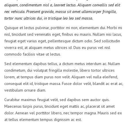
aliquam, condimentum nisl a, laoreet lectus. Aliquam convallis sed elit
nec vehicula. Praesent gravida, massa sit amet ullamcorper fringilla,
tortor nunc ultrices dui, in tristique leo leo sed massa.
Quisque et lectus pulvinar, porttitor mi non, elementum dui. Morbi mi
nisl, tincidunt sed venenatis eget, finibus eu mauris. Nullam nisi lacus,
feugiat eget varius eget, pellentesque dictum odio. Sed sollicitudin
viverra est, at aliquam metus ultrices id. Duis eu purus vel nisl
commodo facilisis vitae ut lectus.
Sed elementum dapibus tellus, a dictum metus interdum ac. Nullam
condimetum, dui volutpat fringilla molestie, libero tortor ultrices
lorem, at tempus diam purus non velit. Aliquam vel nulla eleifend,
consequat elit id, tristique massa. Fusce dolor velit, blandit ac erat ac,
vestibulum ornare diam.
Curabitur maximus feugiat velit, sed dapibus sem auctor quis.
Maecenas turpis purus, tincidunt eget mattis ac, placerat sit amet
dolor. Aenean vel porttitor libero, nec tempor magna. Mauris sed ex
at tellus elementum tempus dignissim ac est.