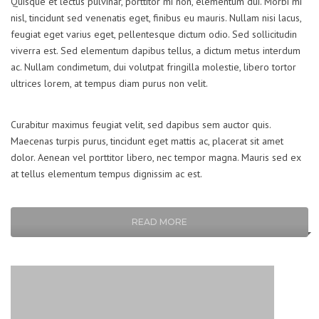
Quisque et lectus pulvinar, porttitor mi non, elementum dui. Morbi mi
nisl, tincidunt sed venenatis eget, finibus eu mauris. Nullam nisi lacus,
feugiat eget varius eget, pellentesque dictum odio. Sed sollicitudin
viverra est. Sed elementum dapibus tellus, a dictum metus interdum
ac. Nullam condimetum, dui volutpat fringilla molestie, libero tortor
ultrices lorem, at tempus diam purus non velit.
Curabitur maximus feugiat velit, sed dapibus sem auctor quis.
Maecenas turpis purus, tincidunt eget mattis ac, placerat sit amet
dolor. Aenean vel porttitor libero, nec tempor magna. Mauris sed ex
at tellus elementum tempus dignissim ac est.
READ MORE