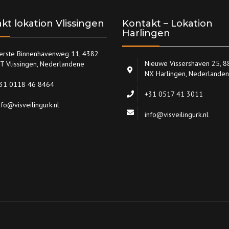
kt lokation Vlissingen
Kontakt – Lokation
Harlingen
erste Binnenhavenweg 11, 4382
Nieuwe Vissershaven 25, 
T Vlissingen, Nederlandene
NX Harlingen, Nederlande
31 0118 46 8464
+31 0517 41 3011
nfo@visveilingurk.nl
info@visveilingurk.nl