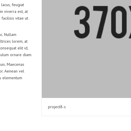
PAKNING
 lacus, feugiat
n viverra est, at
ANLØB
acilisis vitae ut
c. Nullam
ltrices lorem, at
onsequat elit id,
tibulum ornare diam.
quis. Maecenas
lor. Aenean vel
lus elementum
project8-s