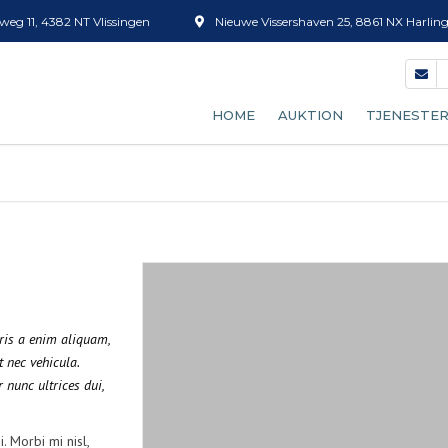
eg 11, 4382 NT Vlissingen
Nieuwe Vissershaven 25, 8861 NX Harlin
HOME
AUKTION
TJENESTE
VORES AUKTIONSPROCE
FISKESORT
BLIVE KØBERS
ISSALG
AUKTIONSUR
FUST (KASS
FORVENTET FANGST
OPTØNING
uris a enim aliquam,
t nec vehicula.
TAKSTER
RENSNING 
 nunc ultrices dui,
REJESIGTE
. Morbi mi nisl,