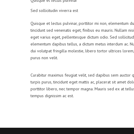
Quisque et lectus pulvinar
Sed sollicitudin viverra est
Quisque et lectus pulvinar, porttitor mi non, elementum dui
tincidunt sed venenatis eget, finibus eu mauris. Nullam nisi
eget varius eget, pellentesque dictum odio. Sed sollicitud
elementum dapibus tellus, a dictum metus interdum ac. 
dui volutpat fringilla molestie, libero tortor ultrices lore
purus non velit.
Curabitur maximus feugiat velit, sed dapibus sem auctor 
turpis purus, tincidunt eget mattis ac, placerat sit amet do
porttitor libero, nec tempor magna. Mauris sed ex at tel
tempus dignissim ac est.