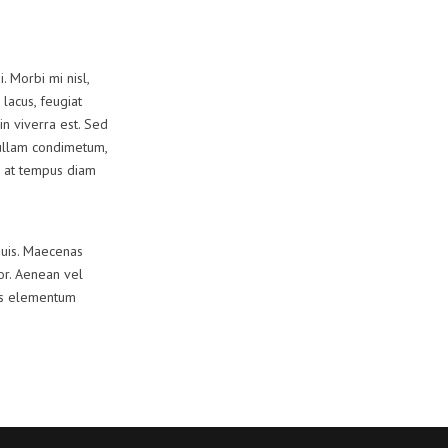
. Morbi mi nisl,
 lacus, feugiat
in viverra est. Sed
Nullam condimetum,
m, at tempus diam
quis. Maecenas
lor. Aenean vel
lus elementum