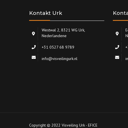
Kontakt Urk
Konta
Westwal 2, 8321 WG Urk,
E
Nederlandene
N
+31 0527 68 9789
+
info@visveilingurk.nl
i
Copyright © 2022 Visveiling Urk - EFICE