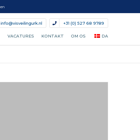
gen
info@visveilingurk.nl
+31 (0) 527 68 9789
R
VACATURES
KONTAKT
OM OS
DA
S
ERING
NL
EN
ER/KAR)
DE
IT
AF FISKEKASSER
ES
FR