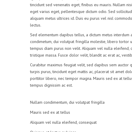
tincidunt sed venenatis eget, finibus eu mauris. Nullam nisi
eget varius eget, pellentesque dictum odio. Sed sollicitudi
aliquam metus ultrices id. Duis eu purus vel nisl commodo f
lectus.
Sed elementum dapibus tellus, a dictum metus interdum a
condimetum, dui volutpat fringilla molestie, libero tortor u
tempus diam purus non velit. Aliquam vel nulla eleifend, c
tristique massa. Fusce dolor velit, blandit ac erat ac, ves
Curabitur maximus feugiat velit, sed dapibus sem auctor 
turpis purus, tincidunt eget mattis ac, placerat sit amet do
porttitor libero, nec tempor magna. Mauris sed ex at tel
tempus dignissim ac est.
Nullam condimentum, dui volutpat fringilla
Mauris sed ex at tellus
Aliquam vel nulla eleifend, consequat