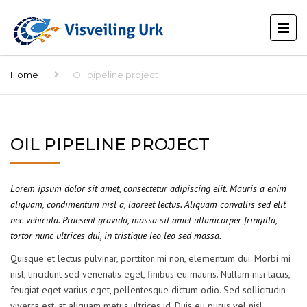
Home
Oil pipeline project
OIL PIPELINE PROJECT
Lorem ipsum dolor sit amet, consectetur adipiscing elit. Mauris a enim
aliquam, condimentum nisl a, laoreet lectus. Aliquam convallis sed elit
nec vehicula. Praesent gravida, massa sit amet ullamcorper fringilla,
tortor nunc ultrices dui, in tristique leo leo sed massa.
Quisque et lectus pulvinar, porttitor mi non, elementum dui. Morbi mi
nisl, tincidunt sed venenatis eget, finibus eu mauris. Nullam nisi lacus,
feugiat eget varius eget, pellentesque dictum odio. Sed sollicitudin
viverra est, at aliquam metus ultrices id. Duis eu purus vel nisl