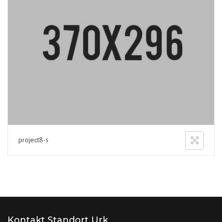
project8-s
Kontakt Standort Urk