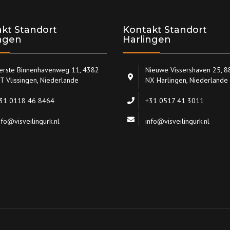
kt Standort
Kontakt Standort
ingen
Harlingen
erste Binnenhavenweg 11, 4382
Nieuwe Vissershaven 25, 
T Vlissingen, Niederlande
NX Harlingen, Niederlande
31 0118 46 8464
+31 0517 41 3011
nfo@visveilingurk.nl
info@visveilingurk.nl