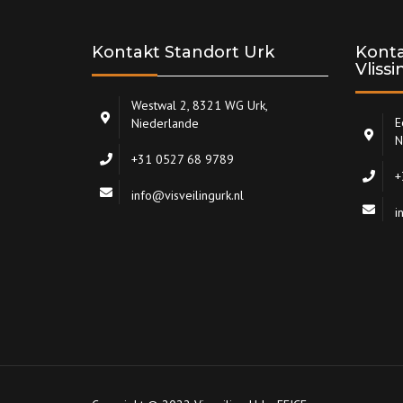
Kontakt Standort Urk
Konta
Vliss
Westwal 2, 8321 WG Urk,
E
Niederlande
N
+31 0527 68 9789
+
info@visveilingurk.nl
i