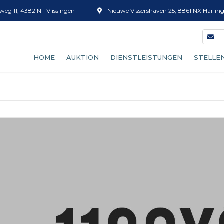
eg 11, 4382 NT Vlissingen
Nieuwe Vissershaven 25, 8861 NX Harlin
HOME
AUKTION
DIENSTLEISTUNGEN
STELLE
UNSER AUKTIONSPROZESS
FISH SORTIEREN
KÄUFER WERDEN
EISVERKAUF
AUKTIONSUHR
FUST (BEHÄLTER)
ANLIEFERUNGSERWARTUNG
AUFTAUEN
TARIFE
KISTENREINIGUNG
GARNELENSIEB