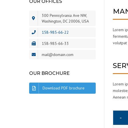
OUR OFFICES
MAN
300 Pennsylvania Ave NW,
Washington, DC 20006, USA
Lorem ips
158-985-66-22
fermentum
volutpat 
158-985-66-33
mail@domain.com
SER
OUR BROCHURE
Lorem ips
Download PDF brochure
molestie,
Aenean ma