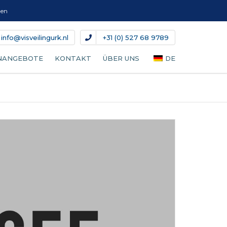
gen
info@visveilingurk.nl
+31 (0) 527 68 9789
NANGEBOTE
KONTAKT
ÜBER UNS
DE
NL
EN
DA
IT
ES
FR