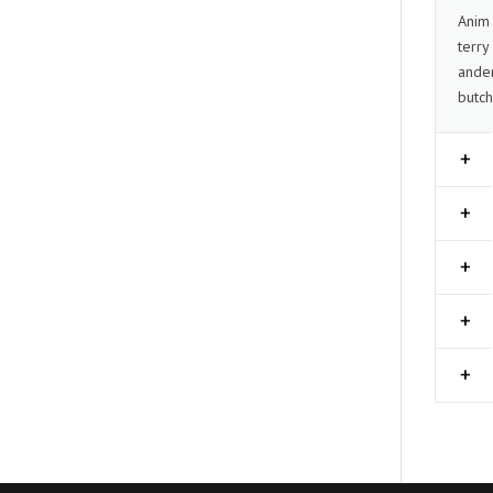
Anim 
terry
ander
butch