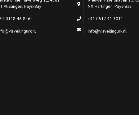
EMBALLAGE
T Vlissingen, Pays-Bay
NX Harlingen, Pays-Bas
DÉBARQUEMENT
31 0118 46 8464
+31 0517 41 3011
nfo@visveilingurk.nl
info@visveilingurk.nl