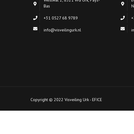
Bas
N
+31 0527 68 9789
+
info@visveilingurk.nl
i
Copyright © 2022 Visveiling Urk - EFICE