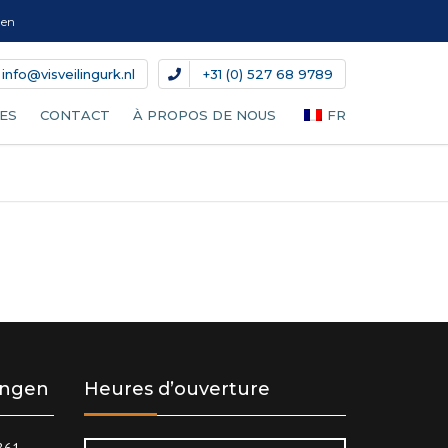
gen
info@visveilingurk.nl
+31 (0) 527 68 9789
ES
CONTACT
À PROPOS DE NOUS
FR
NL
EN
DE
DA
S
IT
lingen
Heures d’ouverture
ES
8861