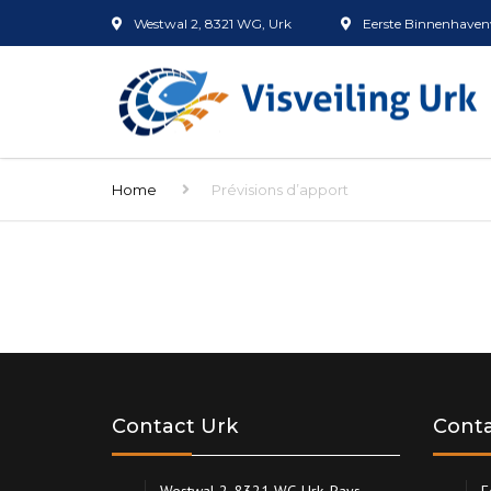
Westwal 2, 8321 WG, Urk
Eerste Binnenhavenw
Home
Prévisions d’apport
Contact Urk
Conta
Westwal 2, 8321 WG Urk, Pays-
E