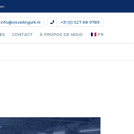
gen
info@visveilingurk.nl
+31 (0) 527 68 9789
ES
CONTACT
À PROPOS DE NOUS
FR
NL
EN
DE
DA
S
IT
ES