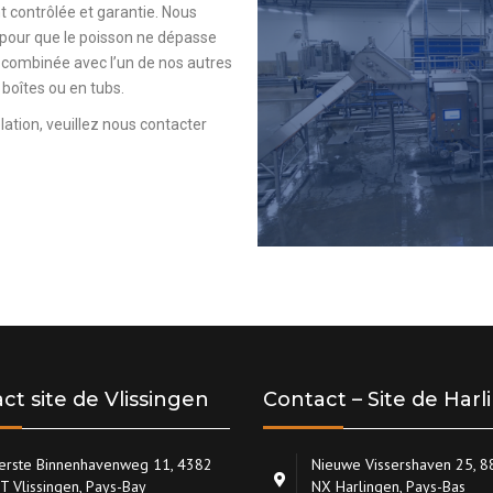
EMBALLAGE
 contrôlée et garantie. Nous
 pour que le poisson ne dépasse
DÉBARQUEMENT
 combinée avec l’un de nos autres
boîtes ou en tubs.
ation, veuillez nous contacter
ct site de Vlissingen
Contact – Site de Har
erste Binnenhavenweg 11, 4382
Nieuwe Vissershaven 25, 
T Vlissingen, Pays-Bay
NX Harlingen, Pays-Bas