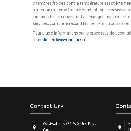
chambres froides dont la température est strictement
surveillons la température pendant tout le processus
jamais la limite convenue.
La décongélation peut être
services, comme le reconditionnement du poisson en 
Pour plus d’informations sur le processus de décongél
à
ontdooien@visveilingurk.nl
.
Contact Urk
Conta
Westwal 2, 8321 WG Urk, Pays-
E
Bas
N