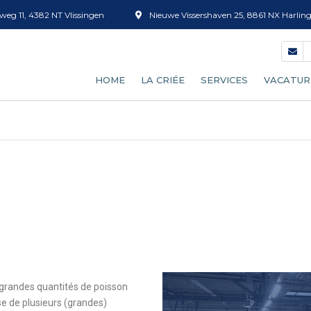
eg 11, 4382 NT Vlissingen
Nieuwe Vissershaven 25, 8861 NX Harlin
HOME
LA CRIÉE
SERVICES
VACATUR
NOTRE PROCESSUS DE CRIÉE
TRI DU POISSON
DEVENIR ACHETEUR
VENTE DE GLACE
HORLOGE DE CRIÉE
CAISSES ET TUBS
PRÉVISIONS D’APPORT
DÉCONGÉLATION
TARIFS
NETTOYAGE DES CAISSE
TAMIS À CREVETTES
grandes quantités de poisson
se de plusieurs (grandes)