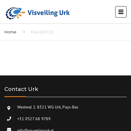
Home
Klok (EFICE)
Contact Urk
Westwal 2, 8321 WG Urk, Pays-Bas
+31 0527 68 9789
info@visveilingurk.nl