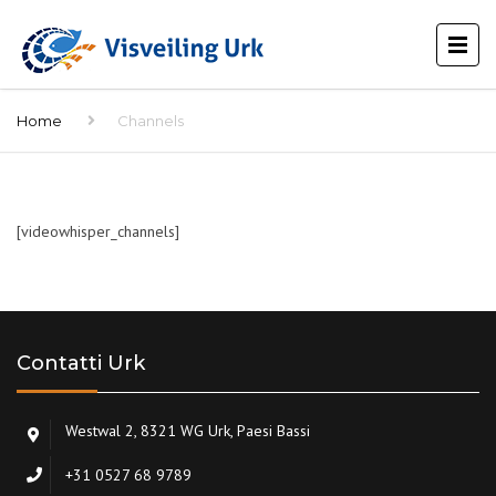
Home
Channels
[videowhisper_channels]
Contatti Urk
Westwal 2, 8321 WG Urk, Paesi Bassi
+31 0527 68 9789