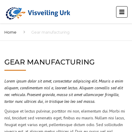
Home
Gear manufacturing
GEAR MANUFACTURING
Lorem ipsum dolor sit amet, consectetur adipiscing elit. Mauris a enim
aliquam, condimentum nisl a, laoreet lectus. Aliquam convallis sed elit
nec vehicula. Praesent gravida, massa sit amet ullamcorper fringilla,
tortor nunc ultrices dui, in tristique leo leo sed massa.
Quisque et lectus pulvinar, porttitor mi non, elementum dui. Morbi mi
nisl, tincidunt sed venenatis eget, finibus eu mauris. Nullam nisi lacus,
feugiat eget varius eget, pellentesque dictum odio. Sed sollicitudin
viverra est, at aliquam metus ultrices id. Duis eu purus vel nisl