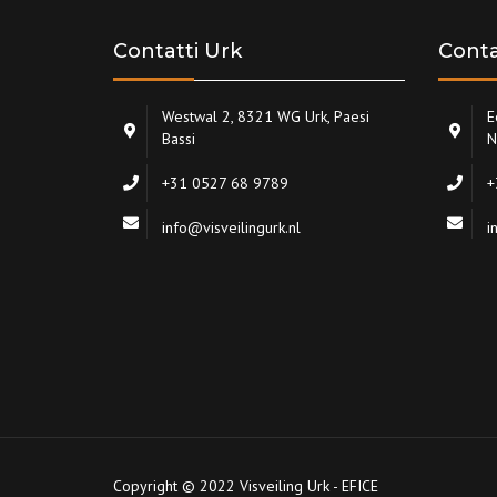
Contatti Urk
Conta
Westwal 2, 8321 WG Urk, Paesi
E
Bassi
N
+31 0527 68 9789
+
info@visveilingurk.nl
i
Copyright © 2022 Visveiling Urk - EFICE