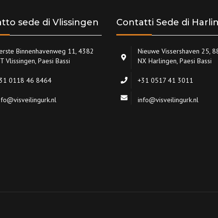
tto sede di Vlissingen
Contatti Sede di Harl
erste Binnenhavenweg 11, 4382
Nieuwe Vissershaven 25, 
T Vlissingen, Paesi Bassi
NX Harlingen, Paesi Bassi
31 0118 46 8464
+31 0517 41 3011
nfo@visveilingurk.nl
info@visveilingurk.nl