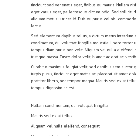
tincidunt sed venenatis eget, finibus eu mauris. Nullam nisi
eget varius eget, pellentesque dictum odio. Sed sollicitudi
aliquam metus ultrices id. Duis eu purus vel nisl commodo f
lectus.
Sed elementum dapibus tellus, a dictum metus interdum a
condimetum, dui volutpat fringilla molestie, libero tortor u
tempus diam purus non velit. Aliquam vel nulla eleifend, c
tristique massa. Fusce dolor velit, blandit ac erat ac, ves
Curabitur maximus feugiat velit, sed dapibus sem auctor 
turpis purus, tincidunt eget mattis ac, placerat sit amet do
porttitor libero, nec tempor magna. Mauris sed ex at tel
tempus dignissim ac est.
Nullam condimentum, dui volutpat fringilla
Mauris sed ex at tellus
Aliquam vel nulla eleifend, consequat