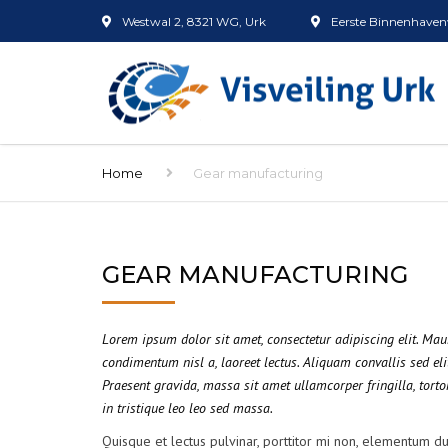
Westwal 2, 8321 WG, Urk
Eerste Binnenhavenw
Home
Gear manufacturing
GEAR MANUFACTURING
Lorem ipsum dolor sit amet, consectetur adipiscing elit. Ma
condimentum nisl a, laoreet lectus. Aliquam convallis sed eli
Praesent gravida, massa sit amet ullamcorper fringilla, tortor
in tristique leo leo sed massa.
Quisque et lectus pulvinar, porttitor mi non, elementum dui