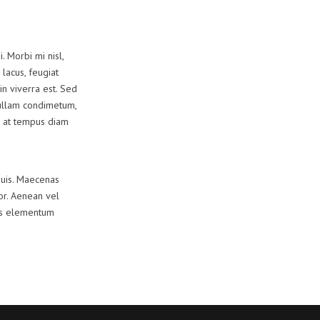
. Morbi mi nisl,
 lacus, feugiat
in viverra est. Sed
Nullam condimetum,
m, at tempus diam
quis. Maecenas
lor. Aenean vel
lus elementum