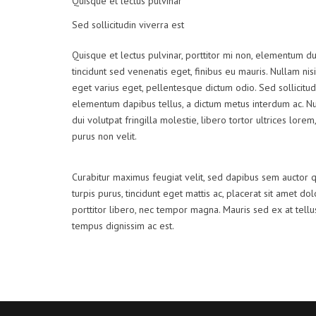
Quisque et lectus pulvinar
Sed sollicitudin viverra est
Quisque et lectus pulvinar, porttitor mi non, elementum dui
tincidunt sed venenatis eget, finibus eu mauris. Nullam nisi
eget varius eget, pellentesque dictum odio. Sed sollicitud
elementum dapibus tellus, a dictum metus interdum ac. 
dui volutpat fringilla molestie, libero tortor ultrices lore
purus non velit.
Curabitur maximus feugiat velit, sed dapibus sem auctor 
turpis purus, tincidunt eget mattis ac, placerat sit amet do
porttitor libero, nec tempor magna. Mauris sed ex at tel
tempus dignissim ac est.