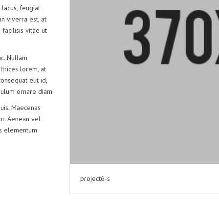
CONFEZI
 lacus, feugiat
n viverra est, at
SBARCO
acilisis vitae ut
c. Nullam
ltrices lorem, at
onsequat elit id,
tibulum ornare diam.
quis. Maecenas
lor. Aenean vel
lus elementum
project6-s