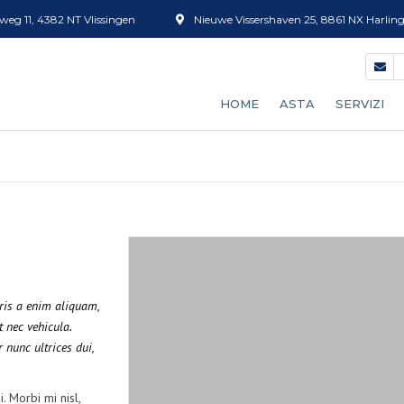
eg 11, 4382 NT Vlissingen
Nieuwe Vissershaven 25, 8861 NX Harlin
HOME
ASTA
SERVIZI
IL NOSTRO PROCES
CERNITA 
DIVENTARE ACQUIR
VENDITA D
QUADRANTE D’AST
CASSETTE
PREVISIONI DI ARRI
SCONGEL
uris a enim aliquam,
t nec vehicula.
TARIFFE
PULIZIA D
 nunc ultrices dui,
VAGLIATU
. Morbi mi nisl,