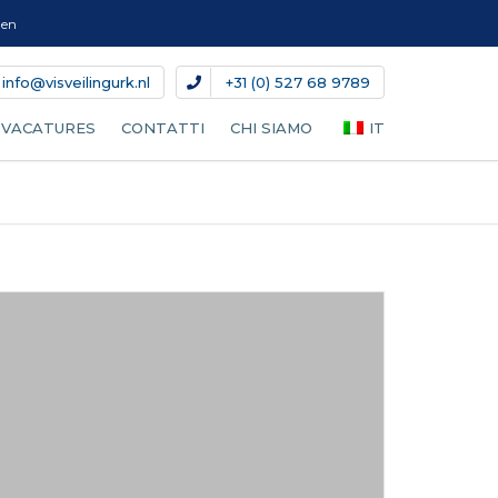
gen
info@visveilingurk.nl
+31 (0) 527 68 9789
VACATURES
CONTATTI
CHI SIAMO
IT
SO D’ASTA
DEL PESCE
NL
ENTE
I GHIACCIO
EN
A
DE
VO
AMENTO
DA
ELLE CASSETTE
ES
RA DEI GAMBERETTI
FR