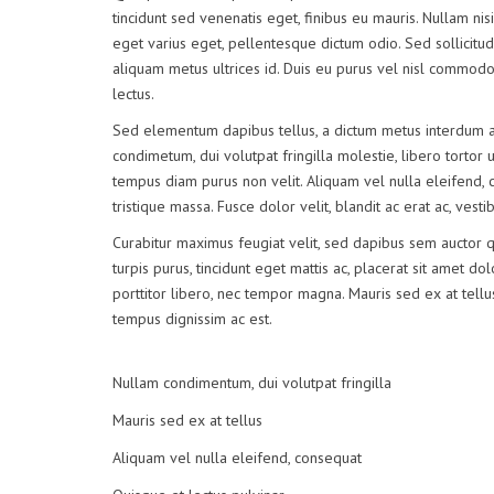
tincidunt sed venenatis eget, finibus eu mauris. Nullam nisi
eget varius eget, pellentesque dictum odio. Sed sollicitudi
aliquam metus ultrices id. Duis eu purus vel nisl commodo f
lectus.
Sed elementum dapibus tellus, a dictum metus interdum a
condimetum, dui volutpat fringilla molestie, libero tortor u
tempus diam purus non velit. Aliquam vel nulla eleifend, c
tristique massa. Fusce dolor velit, blandit ac erat ac, ves
Curabitur maximus feugiat velit, sed dapibus sem auctor 
turpis purus, tincidunt eget mattis ac, placerat sit amet do
porttitor libero, nec tempor magna. Mauris sed ex at tel
tempus dignissim ac est.
Nullam condimentum, dui volutpat fringilla
Mauris sed ex at tellus
Aliquam vel nulla eleifend, consequat