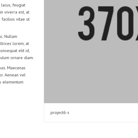
EMBALLAGE
 lacus, feugiat
n viverra est, at
DÉBARQUEMENT
acilisis vitae ut
c. Nullam
ltrices lorem, at
onsequat elit id,
tibulum ornare diam.
quis. Maecenas
lor. Aenean vel
lus elementum
project6-s