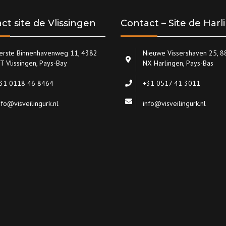
ct site de Vlissingen
Contact – Site de Har
erste Binnenhavenweg 11, 4382
Nieuwe Vissershaven 25, 
T Vlissingen, Pays-Bay
NX Harlingen, Pays-Bas
31 0118 46 8464
+31 0517 41 3011
nfo@visveilingurk.nl
info@visveilingurk.nl