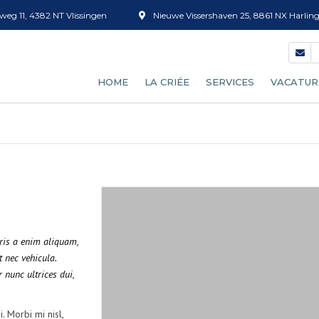
eg 11, 4382 NT Vlissingen
Nieuwe Vissershaven 25, 8861 NX Harlin
HOME
LA CRIÉE
SERVICES
VACATUR
NOTRE PROCESSUS DE CRIÉE
TRI DU POISSON
DEVENIR ACHETEUR
VENTE DE GLACE
HORLOGE DE CRIÉE
CAISSES ET TUBS
PRÉVISIONS D’APPORT
DÉCONGÉLATION
uris a enim aliquam,
t nec vehicula.
TARIFS
NETTOYAGE DES CAISSE
 nunc ultrices dui,
TAMIS À CREVETTES
. Morbi mi nisl,