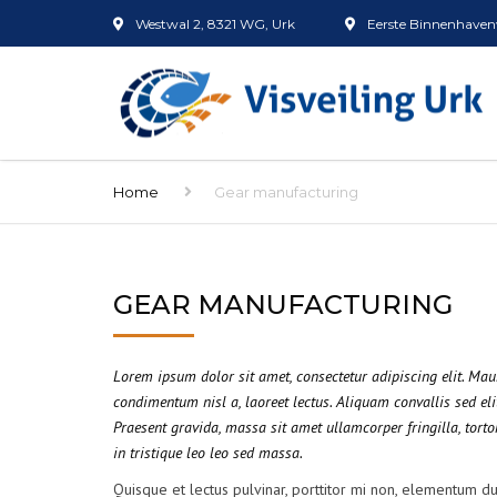
Westwal 2, 8321 WG, Urk
Eerste Binnenhavenw
Home
Gear manufacturing
GEAR MANUFACTURING
Lorem ipsum dolor sit amet, consectetur adipiscing elit. Ma
condimentum nisl a, laoreet lectus. Aliquam convallis sed eli
Praesent gravida, massa sit amet ullamcorper fringilla, tortor
in tristique leo leo sed massa.
Quisque et lectus pulvinar, porttitor mi non, elementum dui