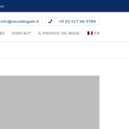
gen
info@visveilingurk.nl
+31 (0) 527 68 9789
ES
CONTACT
À PROPOS DE NOUS
FR
NL
EN
DE
DA
S
IT
ES