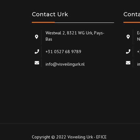
Contact Urk
Conta
Westwal 2, 8321 WG Urk, Pays-
E
Bas
N
+31 0527 68 9789
+
info@visveilingurk.nl
i
Copyright © 2022 Visveiling Urk - EFICE