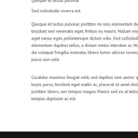
Quisque et lectus pulvinar
Sed sollicitudin viverra est
Quisque et lectus pulvinar, porttitor mi non, elementum dui
tincidunt sed venenatis eget, finibus eu mauris. Nullam nisi
eget varius eget, pellentesque dictum odio. Sed sollicitud
elementum dapibus tellus, a dictum metus interdum ac. 
dui volutpat fringilla molestie, libero tortor ultrices lore
purus non velit.
Curabitur maximus feugiat velit, sed dapibus sem auctor 
turpis purus, tincidunt eget mattis ac, placerat sit amet do
porttitor libero, nec tempor magna. Mauris sed ex at tel
tempus dignissim ac est.