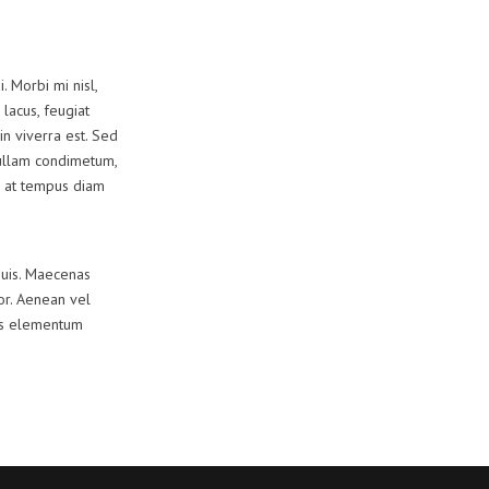
. Morbi mi nisl,
 lacus, feugiat
in viverra est. Sed
Nullam condimetum,
m, at tempus diam
quis. Maecenas
lor. Aenean vel
lus elementum