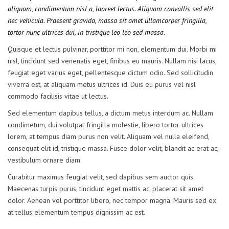
aliquam, condimentum nisl a, laoreet lectus. Aliquam convallis sed elit
nec vehicula. Praesent gravida, massa sit amet ullamcorper fringilla,
tortor nunc ultrices dui, in tristique leo leo sed massa.
Quisque et lectus pulvinar, porttitor mi non, elementum dui. Morbi mi
nisl, tincidunt sed venenatis eget, finibus eu mauris. Nullam nisi lacus,
feugiat eget varius eget, pellentesque dictum odio. Sed sollicitudin
viverra est, at aliquam metus ultrices id. Duis eu purus vel nisl
commodo facilisis vitae ut lectus.
Sed elementum dapibus tellus, a dictum metus interdum ac. Nullam
condimetum, dui volutpat fringilla molestie, libero tortor ultrices
lorem, at tempus diam purus non velit. Aliquam vel nulla eleifend,
consequat elit id, tristique massa. Fusce dolor velit, blandit ac erat ac,
vestibulum ornare diam.
Curabitur maximus feugiat velit, sed dapibus sem auctor quis.
Maecenas turpis purus, tincidunt eget mattis ac, placerat sit amet
dolor. Aenean vel porttitor libero, nec tempor magna. Mauris sed ex
at tellus elementum tempus dignissim ac est.