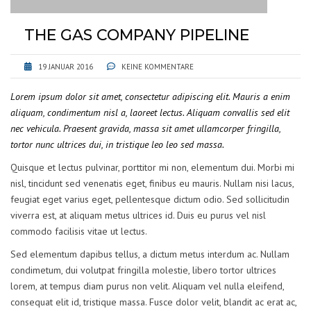
THE GAS COMPANY PIPELINE
19 JANUAR 2016
KEINE KOMMENTARE
Lorem ipsum dolor sit amet, consectetur adipiscing elit. Mauris a enim
aliquam, condimentum nisl a, laoreet lectus. Aliquam convallis sed elit
nec vehicula. Praesent gravida, massa sit amet ullamcorper fringilla,
tortor nunc ultrices dui, in tristique leo leo sed massa.
Quisque et lectus pulvinar, porttitor mi non, elementum dui. Morbi mi
nisl, tincidunt sed venenatis eget, finibus eu mauris. Nullam nisi lacus,
feugiat eget varius eget, pellentesque dictum odio. Sed sollicitudin
viverra est, at aliquam metus ultrices id. Duis eu purus vel nisl
commodo facilisis vitae ut lectus.
Sed elementum dapibus tellus, a dictum metus interdum ac. Nullam
condimetum, dui volutpat fringilla molestie, libero tortor ultrices
lorem, at tempus diam purus non velit. Aliquam vel nulla eleifend,
consequat elit id, tristique massa. Fusce dolor velit, blandit ac erat ac,