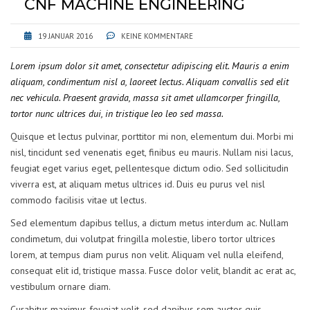
CNF MACHINE ENGINEERING
19 JANUAR 2016
KEINE KOMMENTARE
Lorem ipsum dolor sit amet, consectetur adipiscing elit. Mauris a enim
aliquam, condimentum nisl a, laoreet lectus. Aliquam convallis sed elit
nec vehicula. Praesent gravida, massa sit amet ullamcorper fringilla,
tortor nunc ultrices dui, in tristique leo leo sed massa.
Quisque et lectus pulvinar, porttitor mi non, elementum dui. Morbi mi
nisl, tincidunt sed venenatis eget, finibus eu mauris. Nullam nisi lacus,
feugiat eget varius eget, pellentesque dictum odio. Sed sollicitudin
viverra est, at aliquam metus ultrices id. Duis eu purus vel nisl
commodo facilisis vitae ut lectus.
Sed elementum dapibus tellus, a dictum metus interdum ac. Nullam
condimetum, dui volutpat fringilla molestie, libero tortor ultrices
lorem, at tempus diam purus non velit. Aliquam vel nulla eleifend,
consequat elit id, tristique massa. Fusce dolor velit, blandit ac erat ac,
vestibulum ornare diam.
Curabitur maximus feugiat velit, sed dapibus sem auctor quis.