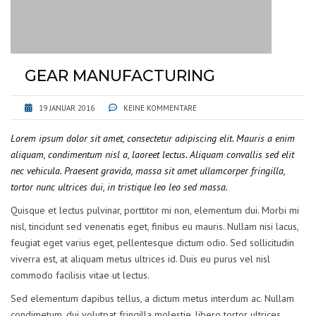
GEAR MANUFACTURING
19 JANUAR 2016
KEINE KOMMENTARE
Lorem ipsum dolor sit amet, consectetur adipiscing elit. Mauris a enim
aliquam, condimentum nisl a, laoreet lectus. Aliquam convallis sed elit
nec vehicula. Praesent gravida, massa sit amet ullamcorper fringilla,
tortor nunc ultrices dui, in tristique leo leo sed massa.
Quisque et lectus pulvinar, porttitor mi non, elementum dui. Morbi mi
nisl, tincidunt sed venenatis eget, finibus eu mauris. Nullam nisi lacus,
feugiat eget varius eget, pellentesque dictum odio. Sed sollicitudin
viverra est, at aliquam metus ultrices id. Duis eu purus vel nisl
commodo facilisis vitae ut lectus.
Sed elementum dapibus tellus, a dictum metus interdum ac. Nullam
condimetum, dui volutpat fringilla molestie, libero tortor ultrices