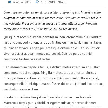
6 JANUAR 2016
KEINE KOMMENTARE
Lorem ipsum dolor sit amet, consectetur adipiscing elit. Mauris a enim
aliquam, condimentum nisl a, laoreet lectus. Aliquam convallis sed elit
nec vehicula. Praesent gravida, massa sit amet ullamcorper fringilla,
tortor nunc ultrices dui, in tristique leo leo sed massa.
Quisque et lectus pulvinar, porttitor mi non, elementum dui. Morbi mi
nisl, tincidunt sed venenatis eget, finibus eu mauris. Nullam nisi lacus,
feugiat eget varius eget, pellentesque dictum odio. Sed sollicitudin
viverra est, at aliquam metus ultrices id. Duis eu purus vel nisl
commodo facilisis vitae ut lectus.
Sed elementum dapibus tellus, a dictum metus interdum ac. Nullam
condimetum, dui volutpat fringilla molestie, libero tortor ultrices
lorem, at tempus diam purus non velit. Aliquam vel nulla eleifend,
consequat elit id, tristique massa. Fusce dolor velit, blandit ac erat ac,
vestibulum ornare diam.
Curabitur maximus feugiat velit, sed dapibus sem auctor quis.
Maecenas turpis purus, tincidunt eget mattis ac, placerat sit amet