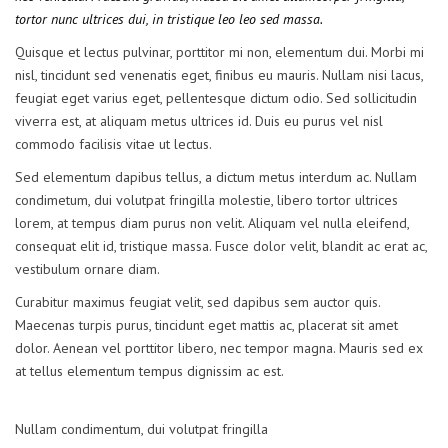
tortor nunc ultrices dui, in tristique leo leo sed massa.
Quisque et lectus pulvinar, porttitor mi non, elementum dui. Morbi mi
nisl, tincidunt sed venenatis eget, finibus eu mauris. Nullam nisi lacus,
feugiat eget varius eget, pellentesque dictum odio. Sed sollicitudin
viverra est, at aliquam metus ultrices id. Duis eu purus vel nisl
commodo facilisis vitae ut lectus.
Sed elementum dapibus tellus, a dictum metus interdum ac. Nullam
condimetum, dui volutpat fringilla molestie, libero tortor ultrices
lorem, at tempus diam purus non velit. Aliquam vel nulla eleifend,
consequat elit id, tristique massa. Fusce dolor velit, blandit ac erat ac,
vestibulum ornare diam.
Curabitur maximus feugiat velit, sed dapibus sem auctor quis.
Maecenas turpis purus, tincidunt eget mattis ac, placerat sit amet
dolor. Aenean vel porttitor libero, nec tempor magna. Mauris sed ex
at tellus elementum tempus dignissim ac est.
Nullam condimentum, dui volutpat fringilla