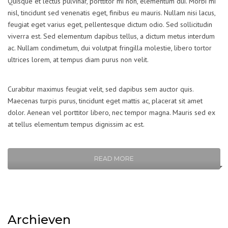
Quisque et lectus pulvinar, porttitor mi non, elementum dui. Morbi mi
nisl, tincidunt sed venenatis eget, finibus eu mauris. Nullam nisi lacus,
feugiat eget varius eget, pellentesque dictum odio. Sed sollicitudin
viverra est. Sed elementum dapibus tellus, a dictum metus interdum
ac. Nullam condimetum, dui volutpat fringilla molestie, libero tortor
ultrices lorem, at tempus diam purus non velit.
Curabitur maximus feugiat velit, sed dapibus sem auctor quis.
Maecenas turpis purus, tincidunt eget mattis ac, placerat sit amet
dolor. Aenean vel porttitor libero, nec tempor magna. Mauris sed ex
at tellus elementum tempus dignissim ac est.
READ MORE
Archieven