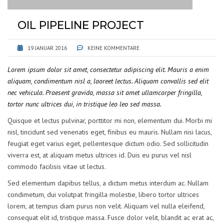
OIL PIPELINE PROJECT
19 JANUAR 2016
KEINE KOMMENTARE
Lorem ipsum dolor sit amet, consectetur adipiscing elit. Mauris a enim
aliquam, condimentum nisl a, laoreet lectus. Aliquam convallis sed elit
nec vehicula. Praesent gravida, massa sit amet ullamcorper fringilla,
tortor nunc ultrices dui, in tristique leo leo sed massa.
Quisque et lectus pulvinar, porttitor mi non, elementum dui. Morbi mi
nisl, tincidunt sed venenatis eget, finibus eu mauris. Nullam nisi lacus,
feugiat eget varius eget, pellentesque dictum odio. Sed sollicitudin
viverra est, at aliquam metus ultrices id. Duis eu purus vel nisl
commodo facilisis vitae ut lectus.
Sed elementum dapibus tellus, a dictum metus interdum ac. Nullam
condimetum, dui volutpat fringilla molestie, libero tortor ultrices
lorem, at tempus diam purus non velit. Aliquam vel nulla eleifend,
consequat elit id, tristique massa. Fusce dolor velit, blandit ac erat ac,