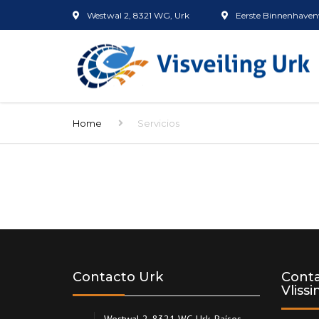
Westwal 2, 8321 WG, Urk
Eerste Binnenhavenw
Home
Servicios
Contacto Urk
Conta
Vliss
Westwal 2, 8321 WG Urk, Países