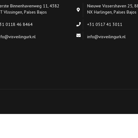
EMPAQUE
erste Binnenhavenweg 11, 4382
Nieuwe Vissershaven 25, 
T Vlissingen, Países Bajos
NX Harlingen, Países Bajos
DESEMBARQUE
31 0118 46 8464
+31 0517 41 3011
nfo@visveilingurk.nl
info@visveilingurk.nl