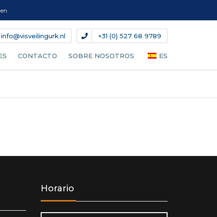
gen
info@visveilingurk.nl
+31 (0) 527 68 9789
ES
CONTACTO
SOBRE NOSOTROS
ES
CADO
NL
EN
DE
DA
IT
Horario
FR