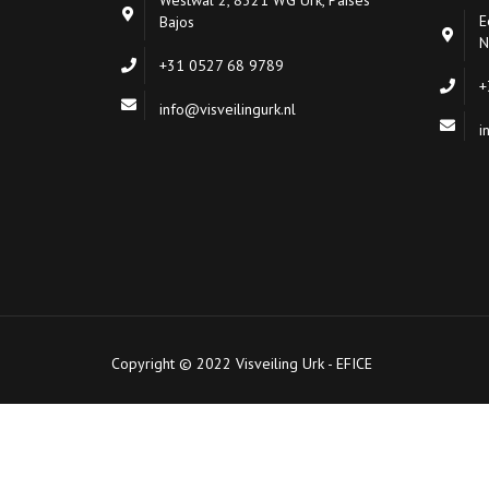
E
Bajos
N
+31 0527 68 9789
+
info@visveilingurk.nl
i
Copyright © 2022 Visveiling Urk - EFICE