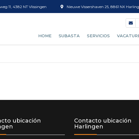
eg 11, 4382 NT Vlissingen
Nieuwe Vissershaven 25, 8861 NX Harlin
HOME
SUBASTA
SERVICIOS
VACATUR
NUESTRO PROCESO DE
CLASIFICACIÓN DE PES
SUBASTA
VENTA DE HIELO
CONVERTIRSE EN COMPRADOR
CAJAS
RELOJ DE SUBASTA
DESCONGELADO
PREVISIÓN DE ARRIBO
LIMPIEZA DE CAJAS
TARIFAS
cto ubicación
Contacto ubicación
ingen
Harlingen
TAMIZADO DE GAMBAS