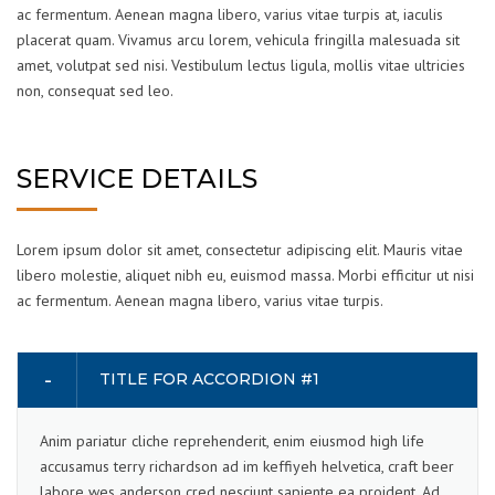
ac fermentum. Aenean magna libero, varius vitae turpis at, iaculis
placerat quam. Vivamus arcu lorem, vehicula fringilla malesuada sit
amet, volutpat sed nisi. Vestibulum lectus ligula, mollis vitae ultricies
non, consequat sed leo.
SERVICE DETAILS
Lorem ipsum dolor sit amet, consectetur adipiscing elit. Mauris vitae
libero molestie, aliquet nibh eu, euismod massa. Morbi efficitur ut nisi
ac fermentum. Aenean magna libero, varius vitae turpis.
TITLE FOR ACCORDION #1
Anim pariatur cliche reprehenderit, enim eiusmod high life
accusamus terry richardson ad im keffiyeh helvetica, craft beer
labore wes anderson cred nesciunt sapiente ea proident. Ad