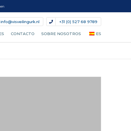
gen
info@visveilingurk.nl
+31 (0) 527 68 9789
ES
CONTACTO
SOBRE NOSOTROS
ES
CADO
NL
EN
DE
DA
IT
FR