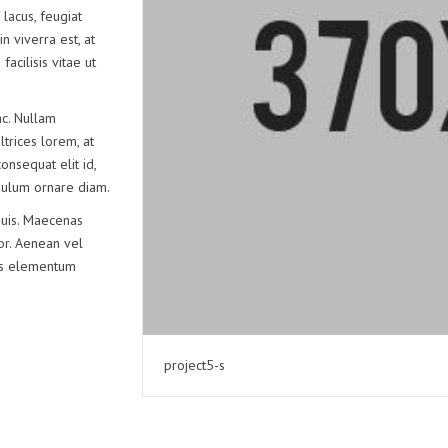
EMPAQUE
 lacus, feugiat
n viverra est, at
DESEMBARQUE
acilisis vitae ut
c. Nullam
ltrices lorem, at
onsequat elit id,
tibulum ornare diam.
quis. Maecenas
lor. Aenean vel
lus elementum
project5-s