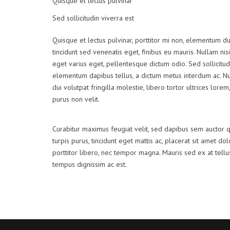
Quisque et lectus pulvinar
Sed sollicitudin viverra est
Quisque et lectus pulvinar, porttitor mi non, elementum dui
tincidunt sed venenatis eget, finibus eu mauris. Nullam nisi
eget varius eget, pellentesque dictum odio. Sed sollicitud
elementum dapibus tellus, a dictum metus interdum ac. 
dui volutpat fringilla molestie, libero tortor ultrices lore
purus non velit.
Curabitur maximus feugiat velit, sed dapibus sem auctor 
turpis purus, tincidunt eget mattis ac, placerat sit amet do
porttitor libero, nec tempor magna. Mauris sed ex at tel
tempus dignissim ac est.