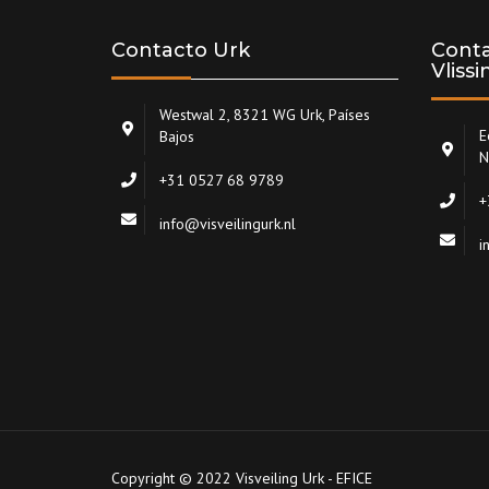
Contacto Urk
Conta
Vliss
Westwal 2, 8321 WG Urk, Países
E
Bajos
N
+31 0527 68 9789
+
info@visveilingurk.nl
i
Copyright © 2022 Visveiling Urk - EFICE