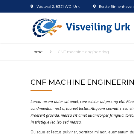
Westwal 2, 8321 WG, Urk
Eerste Binnenhavenw
Home
CNF machine engineering
CNF MACHINE ENGINEERI
Lorem ipsum dolor sit amet, consectetur adipiscing elit. Ma
condimentum nisl a, laoreet lectus. Aliquam convallis sed eli
Praesent gravida, massa sit amet ullamcorper fringilla, tortor
in tristique leo leo sed massa.
Quisque et lectus pulvinar, porttitor mi non, elementum dui