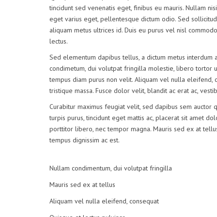
tincidunt sed venenatis eget, finibus eu mauris. Nullam nisi
eget varius eget, pellentesque dictum odio. Sed sollicitudi
aliquam metus ultrices id. Duis eu purus vel nisl commodo f
lectus.
Sed elementum dapibus tellus, a dictum metus interdum a
condimetum, dui volutpat fringilla molestie, libero tortor u
tempus diam purus non velit. Aliquam vel nulla eleifend, c
tristique massa. Fusce dolor velit, blandit ac erat ac, ves
Curabitur maximus feugiat velit, sed dapibus sem auctor 
turpis purus, tincidunt eget mattis ac, placerat sit amet do
porttitor libero, nec tempor magna. Mauris sed ex at tel
tempus dignissim ac est.
Nullam condimentum, dui volutpat fringilla
Mauris sed ex at tellus
Aliquam vel nulla eleifend, consequat