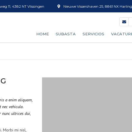
eg 11, 4382 NT Vlissingen
Nieuwe Vissershaven 25, 8861 NX Harlin
HOME
SUBASTA
SERVICIOS
VACATUR
NUESTRO PROCESO DE
CLASIFICACIÓN DE PES
SUBASTA
VENTA DE HIELO
CONVERTIRSE EN COMPRADOR
CAJAS
NG
RELOJ DE SUBASTA
DESCONGELADO
PREVISIÓN DE ARRIBO
uris a enim aliquam,
t nec vehicula.
LIMPIEZA DE CAJAS
TARIFAS
 nunc ultrices dui,
TAMIZADO DE GAMBAS
. Morbi mi nisl,