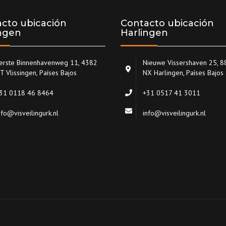
cto ubicación
Contacto ubicación
ingen
Harlingen
erste Binnenhavenweg 11, 4382
Nieuwe Vissershaven 25, 
T Vlissingen, Países Bajos
NX Harlingen, Países Bajos
31 0118 46 8464
+31 0517 41 3011
nfo@visveilingurk.nl
info@visveilingurk.nl