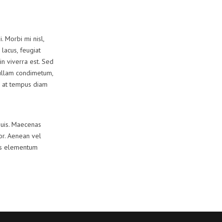
. Morbi mi nisl,
 lacus, feugiat
in viverra est. Sed
Nullam condimetum,
m, at tempus diam
quis. Maecenas
lor. Aenean vel
lus elementum