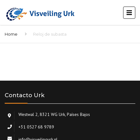
Home
Reloj de subasta
Contacto Urk
Westwal 2, 8321 WG Urk, Países Bajos
+31 0527 68 9789
info@visveilingurk.nl