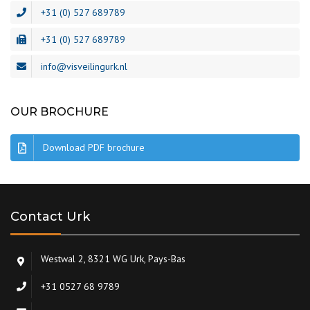
+31 (0) 527 689789
+31 (0) 527 689789
info@visveilingurk.nl
OUR BROCHURE
Download PDF brochure
Contact Urk
Westwal 2, 8321 WG Urk, Pays-Bas
+31 0527 68 9789