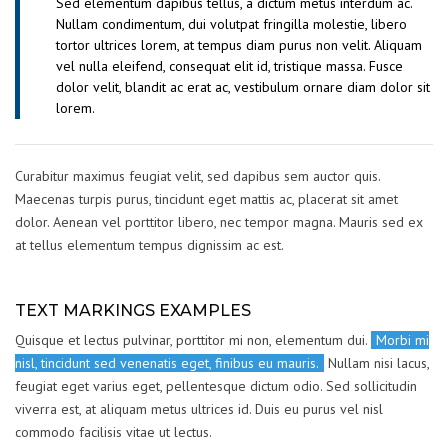
Sed elementum dapibus tellus, a dictum metus interdum ac.
Nullam condimentum, dui volutpat fringilla molestie, libero
tortor ultrices lorem, at tempus diam purus non velit. Aliquam
vel nulla eleifend, consequat elit id, tristique massa. Fusce
dolor velit, blandit ac erat ac, vestibulum ornare diam dolor sit
lorem.
Curabitur maximus feugiat velit, sed dapibus sem auctor quis.
Maecenas turpis purus, tincidunt eget mattis ac, placerat sit amet
dolor. Aenean vel porttitor libero, nec tempor magna. Mauris sed ex
at tellus elementum tempus dignissim ac est.
TEXT MARKINGS EXAMPLES
Quisque et lectus pulvinar, porttitor mi non, elementum dui.
Morbi mi
nisl, tincidunt sed venenatis eget, finibus eu mauris.
Nullam nisi lacus,
feugiat eget varius eget, pellentesque dictum odio. Sed sollicitudin
viverra est, at aliquam metus ultrices id. Duis eu purus vel nisl
commodo facilisis vitae ut lectus.