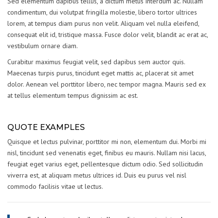
Sed elementum dapibus tellus, a dictum metus interdum ac. Nullam
condimentum, dui volutpat fringilla molestie, libero tortor ultrices
lorem, at tempus diam purus non velit. Aliquam vel nulla eleifend,
consequat elit id, tristique massa. Fusce dolor velit, blandit ac erat ac,
vestibulum ornare diam.
Curabitur maximus feugiat velit, sed dapibus sem auctor quis.
Maecenas turpis purus, tincidunt eget mattis ac, placerat sit amet
dolor. Aenean vel porttitor libero, nec tempor magna. Mauris sed ex
at tellus elementum tempus dignissim ac est.
QUOTE EXAMPLES
Quisque et lectus pulvinar, porttitor mi non, elementum dui. Morbi mi
nisl, tincidunt sed venenatis eget, finibus eu mauris. Nullam nisi lacus,
feugiat eget varius eget, pellentesque dictum odio. Sed sollicitudin
viverra est, at aliquam metus ultrices id. Duis eu purus vel nisl
commodo facilisis vitae ut lectus.