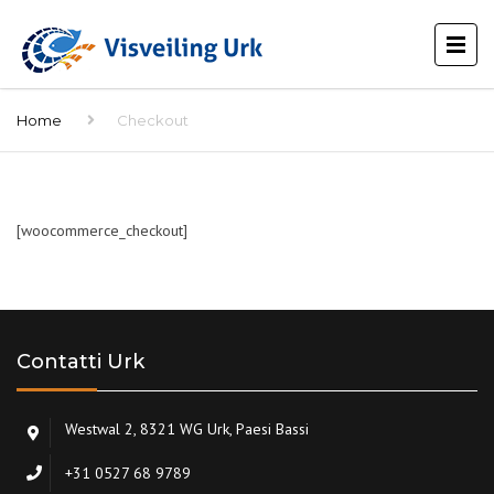
Home
Checkout
[woocommerce_checkout]
Contatti Urk
Westwal 2, 8321 WG Urk, Paesi Bassi
+31 0527 68 9789