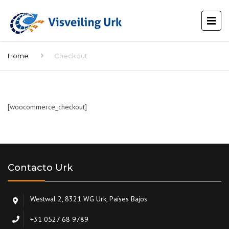
Home
Checkout
[woocommerce_checkout]
Contacto Urk
Westwal 2, 8321 WG Urk, Países Bajos
+31 0527 68 9789